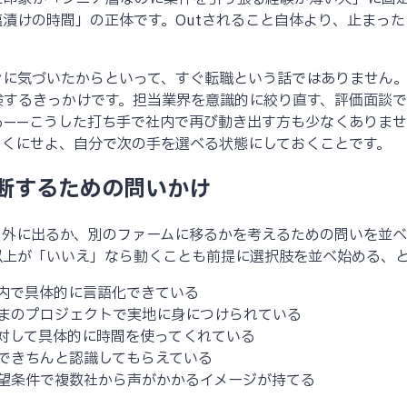
漬けの時間」の正体です。Outされること自体より、止まっ
ンに気づいたからといって、すぐ転職という話ではありません
検するきっかけです。担当業界を意識的に絞り直す、評価面談
る——こうした打ち手で社内で再び動き出す方も少なくありま
動くにせよ、自分で次の手を選べる状態にしておくことです。
判断するための問いかけ
、外に出るか、別のファームに移るかを考えるための問いを並べ
以上が「いいえ」なら動くことも前提に選択肢を並べ始める、
内で具体的に言語化できている
まのプロジェクトで実地に身につけられている
対して具体的に時間を使ってくれている
できちんと認識してもらえている
望条件で複数社から声がかかるイメージが持てる