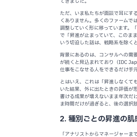
てきました。
ただ、いま私たちが面談で耳にす
くありません。多くのファームで
調整していく形に移っています。
で「昇進が止まっていて、このま
いう切迫した話は、戦略系を除く
背景にあるのは、コンサルへの需
が続くと見込まれており（IDC J
仕事をこなせる人をできるだけ手
とはいえ、これは「昇進しなくて
いた結果、外に出たときの評価が
書ける成果が増えないまま年次だ
ま時間だけが過ぎると、後の選択
2. 種別ごとの昇進の肌
「アナリストからマネージャーま