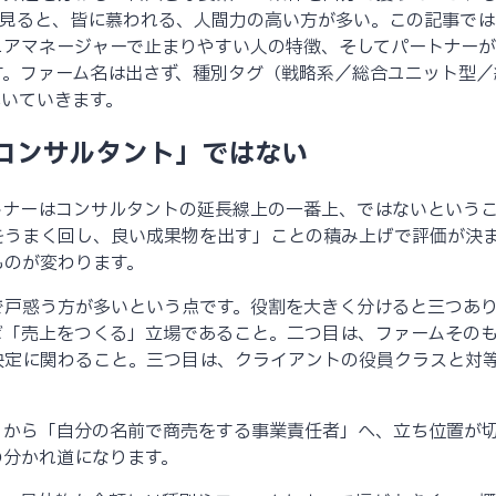
を見ると、皆に慕われる、人間力の高い方が多い。この記事では
ニアマネージャーで止まりやすい人の特徴、そしてパートナー
。ファーム名は出さず、種別タグ（戦略系／総合ユニット型／
解いていきます。
級コンサルタント」ではない
トナーはコンサルタントの延長線上の一番上、ではないという
をうまく回し、良い成果物を出す」ことの積み上げで評価が決
ものが変わります。
で戸惑う方が多いという点です。役割を大きく分けると三つあ
ば「売上をつくる」立場であること。二つ目は、ファームその
決定に関わること。三つ目は、クライアントの役員クラスと対
。
」から「自分の名前で商売をする事業責任者」へ、立ち位置が
の分かれ道になります。