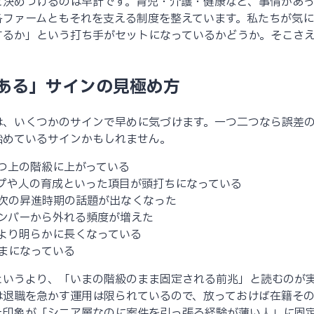
と決めつけるのは早計です。育児・介護・健康など、事情があ
各ファームともそれを支える制度を整えています。私たちが気
するか」という打ち手がセットになっているかどうか。そこさ
。
つある」サインの見極め方
は、いくつかのサインで早めに気づけます。一つ二つなら誤差
始めているサインかもしれません。
つ上の階級に上がっている
プや人の育成といった項目が頭打ちになっている
次の昇進時期の話題が出なくなった
ンバーから外れる頻度が増えた
より明らかに長くなっている
まになっている
というより、「いまの階級のまま固定される前兆」と読むのが
は退職を急かす運用は限られているので、放っておけば在籍そ
た印象が「シニア層なのに案件を引っ張る経験が薄い人」に固