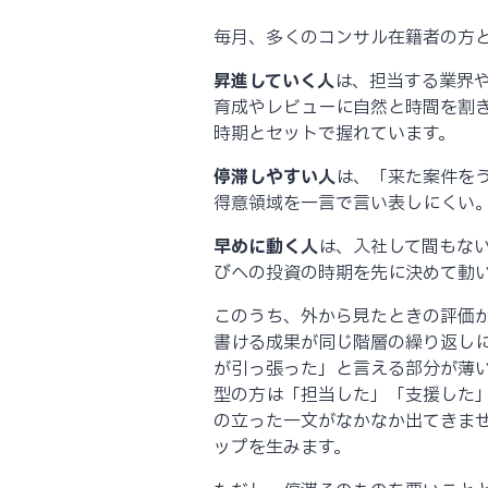
毎月、多くのコンサル在籍者の方
昇進していく人
は、担当する業界
育成やレビューに自然と時間を割
時期とセットで握れています。
停滞しやすい人
は、「来た案件を
得意領域を一言で言い表しにくい
早めに動く人
は、入社して間もな
びへの投資の時期を先に決めて動
このうち、外から見たときの評価
書ける成果が同じ階層の繰り返し
が引っ張った」と言える部分が薄
型の方は「担当した」「支援した
の立った一文がなかなか出てきま
ップを生みます。