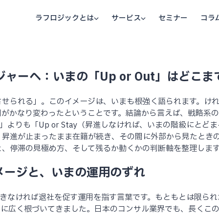
ラフロジックとは
サービス
セミナー
コラ
ャーへ：いまの「Up or Out」はどこ
させられる」。このイメージは、いまも根強く語られます。け
用がかなり変わったということです。結論から言えば、戦略系
か）」よりも「Up or Stay（昇進しなければ、いまの階級に
。昇進が止まったまま在籍が続き、その間に外部から見たとき
と、停滞の見極め方、そして残るか動くかの判断軸を整理しま
」のイメージと、いまの運用のずれ
に昇進できなければ退社を促す運用を指す言葉です。もともとは限ら
ムに広く根づいてきました。日本のコンサル業界でも、長くこ