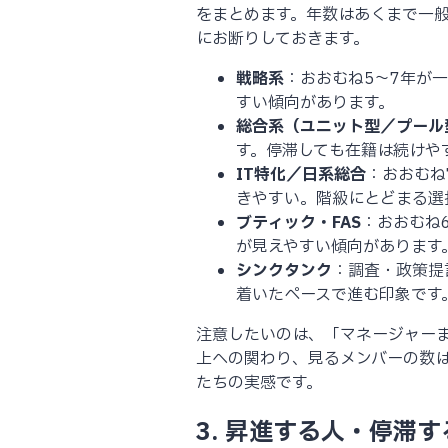
をまとめます。年数はあくまで一
にお断りしておきます。
戦略系
：おおむね5〜7年が一
すい傾向があります。
総合系（ユニット型／プール
す。停滞しても在籍は続けや
IT特化／日系総合
：おおむね
きやすい。階級にとどまる選
ブティック・FAS
：おおむね
が見えやすい傾向があります
シンクタンク
：調査・政策提
着いたペースで進む印象です
注意したいのは、「マネージャー
上への関わり、見るメンバーの数
たちの実感です。
3. 昇進する人・停滞