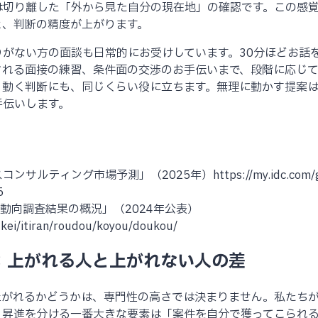
は切り離した「外から見た自分の現在地」の確認です。この感
と、判断の精度が上がります。
がない方の面談も日常的にお受けしています。30分ほどお話
される面接の練習、条件面の交渉のお手伝いまで、段階に応じ
、動く判断にも、同じくらい役に立ちます。無理に動かす提案
手伝いします。
スコンサルティング市場予測」（2025年）https://my.idc.com/get
5
用動向調査結果の概況」（2024年公表）
kei/itiran/roudou/koyou/doukou/
：上がれる人と上がれない人の差
上がれるかどうかは、専門性の高さでは決まりません。私たち
、昇進を分ける一番大きな要素は「案件を自分で獲ってこられ