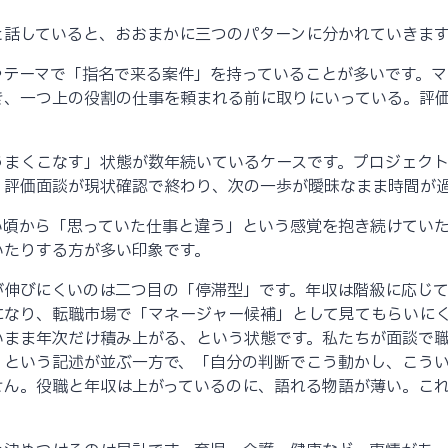
と話していると、おおまかに三つのパターンに分かれていきま
やテーマで「指名で来る案件」を持っていることが多いです。
き、一つ上の役割の仕事を頼まれる前に取りにいっている。評
うまくこなす」状態が数年続いているケースです。プロジェク
。評価面談が現状確認で終わり、次の一歩が曖昧なまま時間が
い頃から「思っていた仕事と違う」という感覚を抱き続けていた
いたりする方が多い印象です。
が伸びにくいのは二つ目の「停滞型」です。年収は階級に応じ
になり、転職市場で「マネージャー候補」として見てもらいに
いまま年次だけ積み上がる、という状態です。私たちが面談で
」という記述が並ぶ一方で、「自分の判断でこう動かし、こう
せん。役職と年収は上がっているのに、語れる物語が薄い。こ