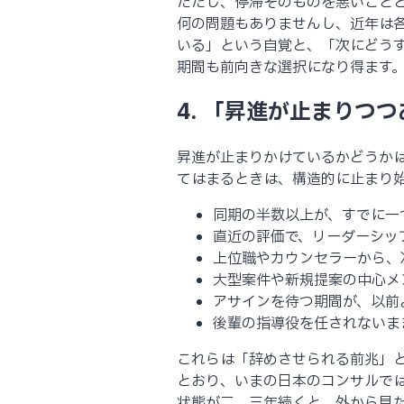
ただし、停滞そのものを悪いこと
何の問題もありませんし、近年は
いる」という自覚と、「次にどう
期間も前向きな選択になり得ます
4. 「昇進が止まりつ
昇進が止まりかけているかどうか
てはまるときは、構造的に止まり
同期の半数以上が、すでに一
直近の評価で、リーダーシッ
上位職やカウンセラーから、
大型案件や新規提案の中心メ
アサインを待つ期間が、以前
後輩の指導役を任されないま
これらは「辞めさせられる前兆」
とおり、いまの日本のコンサルで
状態が二、三年続くと、外から見