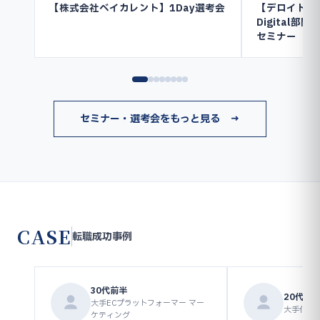
【株式会社ベイカレント】1Day選考会
【デロイト ト
Digital
セミナー
セミナー・選考会をもっと見る →
CASE
転職成功事例
30代前半
20代後
大手ECプラットフォーマー マー
大手化学メ
ケティング