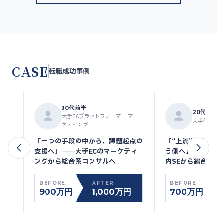
CASE
転職成功事例
30代前半
20代後
大手ECプラットフォーマー マー
大手化学メ
ケティング
「一つの手段の中から、課題起点の
「“上流”を外注
支援へ」──大手ECのマーケティ
う側へ」──大
ングから総合系コンサルへ
内SEから総合系
BEFORE
AFTER
BEFORE
900万円
1,000万円
700万円