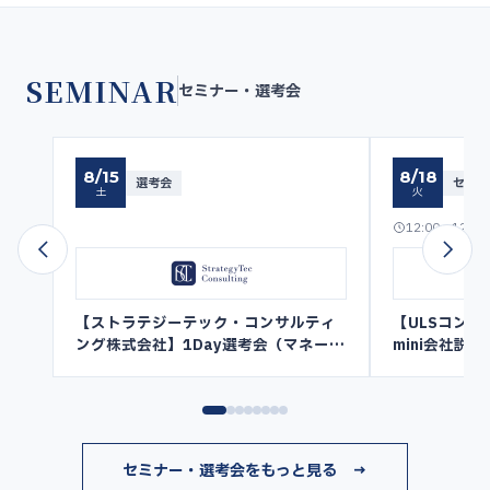
SEMINAR
セミナー・選考会
8/15
8/18
選考会
セミナ
土
火
12:00〜12:30
【ストラテジーテック・コンサルティ
【ULSコン
ング株式会社】1Day選考会（マネージ
mini会社説明
ャー以上／コンサルタント〜シニアコ
ンサルタント）
セミナー・選考会をもっと見る →