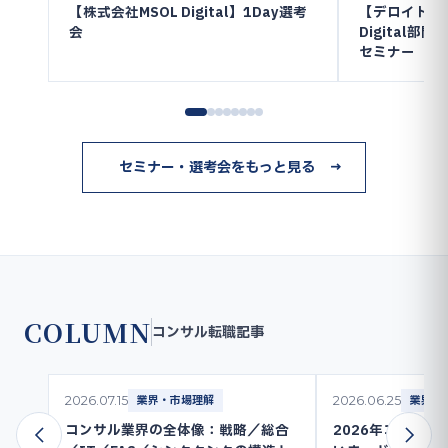
【株式会社MSOL Digital】1Day選考
【デロイト ト
会
Digital
セミナー
セミナー・選考会をもっと見る →
COLUMN
コンサル転職記事
業界・市場理解
業界・
2026.07.15
2026.06.25
コンサル業界の全体像：戦略／総合
2026年コンサ