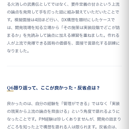
る火消しの武勇伝としてではなく、要件定義の甘さという上流
の論点を発見して手を打った話に組み替えていただいたことで
す。模擬面接は4回ほど行い、DX構想を題材にしたケースで
は、開発現場を知る立場から「その施策は実装段階でどこが詰
まるか」を先読みして論点に加える練習を重ねました。作れる
人が上流で発揮できる固有の価値を、面接で言語化する訓練に
なりました。
Q6
振り返って、ここが良かった・反省点は？
良かったのは、自分の経験を「管理ができる」ではなく「実装
の現実から上流の論点を見抜ける」という角度で語れるように
なったことです。PM経験は珍しくありませんが、開発の詰まり
どころを知った上で構想を語れる人は限られます。反省点は、