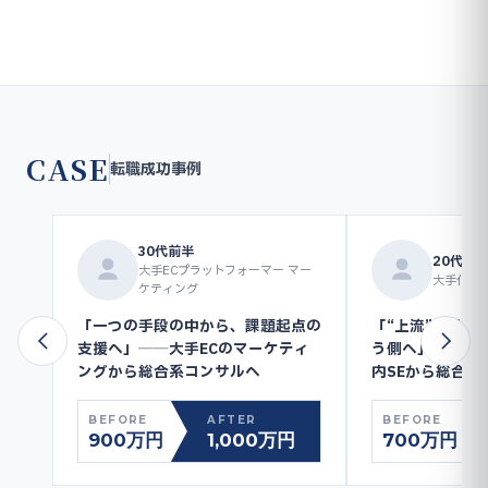
CASE
転職成功事例
30代前半
20代後
大手ECプラットフォーマー マー
大手化学メ
ケティング
「一つの手段の中から、課題起点の
「“上流”を外注
支援へ」──大手ECのマーケティ
う側へ」──大
ングから総合系コンサルへ
内SEから総合系
BEFORE
AFTER
BEFORE
900万円
1,000万円
700万円