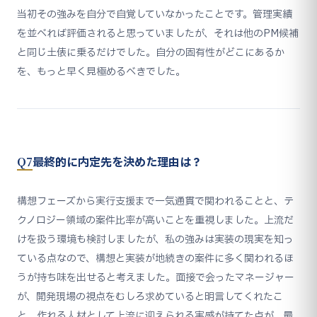
当初その強みを自分で自覚していなかったことです。管理実績
を並べれば評価されると思っていましたが、それは他のPM候補
と同じ土俵に乗るだけでした。自分の固有性がどこにあるか
を、もっと早く見極めるべきでした。
Q7
最終的に内定先を決めた理由は？
構想フェーズから実行支援まで一気通貫で関われることと、テ
クノロジー領域の案件比率が高いことを重視しました。上流だ
けを扱う環境も検討しましたが、私の強みは実装の現実を知っ
ている点なので、構想と実装が地続きの案件に多く関われるほ
うが持ち味を出せると考えました。面接で会ったマネージャー
が、開発現場の視点をむしろ求めていると明言してくれたこ
と。作れる人材として上流に迎えられる実感が持てた点が、最