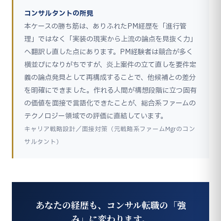
コンサルタントの所見
本ケースの勝ち筋は、ありふれたPM経歴を「進行管
理」ではなく「実装の現実から上流の論点を見抜く力」
へ翻訳し直した点にあります。PM経験者は競合が多く
横並びになりがちですが、炎上案件の立て直しを要件定
義の論点発見として再構成することで、他候補との差分
を明確にできました。作れる人間が構想段階に立つ固有
の価値を面接で言語化できたことが、総合系ファームの
テクノロジー領域での評価に直結しています。
キャリア戦略設計／面接対策（元戦略系ファームMgrのコン
サルタント）
あなたの経歴も、コンサル転職の「強
み」に変わります。