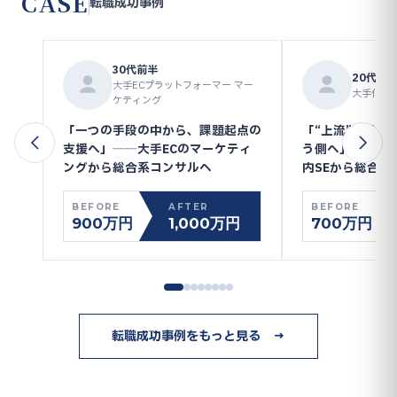
CASE
転職成功事例
30代前半
20代後
大手ECプラットフォーマー マー
大手化学メ
ケティング
「一つの手段の中から、課題起点の
「“上流”を外注
支援へ」──大手ECのマーケティ
う側へ」──大
ングから総合系コンサルへ
内SEから総合系
BEFORE
AFTER
BEFORE
900万円
1,000万円
700万円
転職成功事例をもっと見る →