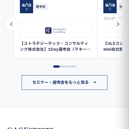
8/15
8/18
選考会
セミナ
土
火
12:00〜12:30
【ストラテジーテック・コンサルティ
【ULSコン
ング株式会社】1Day選考会（マネージ
mini会社説明
ャー以上／コンサルタント〜シニアコ
ンサルタント）
セミナー・選考会をもっと見る →