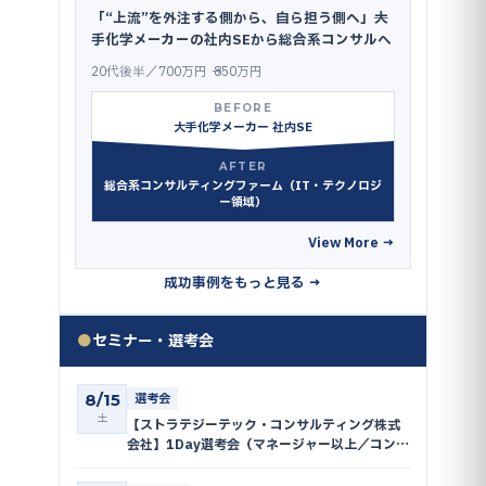
「“上流”を外注する側から、自ら担う側へ」──大
手化学メーカーの社内SEから総合系コンサルへ
20代後半／700万円 → 850万円
BEFORE
大手化学メーカー 社内SE
AFTER
総合系コンサルティングファーム（IT・テクノロジ
ー領域）
View More →
成功事例をもっと見る →
●
セミナー・選考会
8/15
選考会
土
【ストラテジーテック・コンサルティング株式
会社】1Day選考会（マネージャー以上／コンサ
ルタント〜シニアコンサルタント）