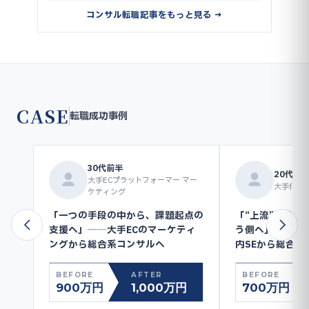
コンサル転職記事をもっと見る →
CASE
転職成功事例
30代前半
20代後
大手ECプラットフォーマー マー
大手化学メ
ケティング
「一つの手段の中から、課題起点の
「“上流”を外注
支援へ」──大手ECのマーケティ
う側へ」──大
ングから総合系コンサルへ
内SEから総合系
BEFORE
AFTER
BEFORE
900万円
1,000万円
700万円