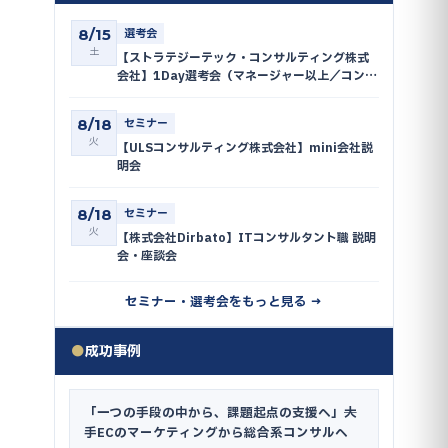
8/15
選考会
土
【ストラテジーテック・コンサルティング株式
会社】1Day選考会（マネージャー以上／コンサ
ルタント〜シニアコンサルタント）
8/18
セミナー
火
【ULSコンサルティング株式会社】mini会社説
明会
8/18
セミナー
火
【株式会社Dirbato】ITコンサルタント職 説明
会・座談会
セミナー・選考会をもっと見る →
●
成功事例
「一つの手段の中から、課題起点の支援へ」──大
手ECのマーケティングから総合系コンサルへ